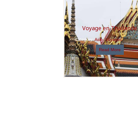
Voyage en Thaïlande
Category:
Asie
,
Voyages
Read More