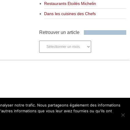
Restaurants Etoilés Michelin
Dans les cuisines des Chefs
Retrouver un article
Retrouver
un
article
'analyser notre trafic. Nous partageons également des informations
d'autres informations que vous leur avez fournies ou qu'ils ont
Retourner en haut de page ↑