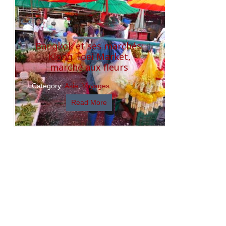
Bangkok et ses marchés:
Klong Toei Market,
marché aux fleurs
Category:
Asie
,
Voyages
Read More