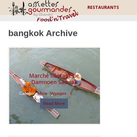
RESTAURANTS
bangkok Archive
Marché flottant de
Damnoen Saduak
Category:
Asie
,
Voyages
Read More