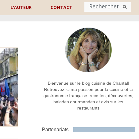
L’AUTEUR
CONTACT
Nom
*
rénom
Nom
Adresse de contact
*
Bienvenue sur le blog cuisine de Chantal!
ls
Retrouvez ici ma passion pour la cuisine et la
gastronomie française: recettes, découvertes,
Commentaire ou message
*
balades gourmandes et avis sur les
restaurants
Partenariats