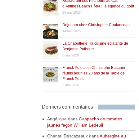
Restaurant Les Pêcheurs au Cap
d’Antibes Beach Hôtel : l’élégance du goût
26 mai 2026
Déjeuner chez Christopher Coutanceau
14 mai 2026
La Chabotterie : la cuisine éclatante de
Benjamin Patissier
8 mai 2026
Franck Putelat et Christophe Bacquié
réunis pour les 20 ans de la Table de
Franck Putelat
3 mai 2026
Derniers commentaires
Angélique
dans
Gaspacho de tomates
jaunes façon William Ledeuil
Chantal Descazeaux
dans
Aubergine au