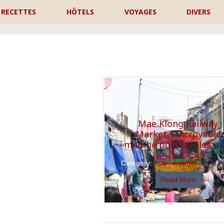
RECETTES
HÔTELS
VOYAGES
DIVERS
P
Mae Klong Railway
Market, l’incroyable
marché posé sur les rai
Category:
Asie
,
Voyages
Read More