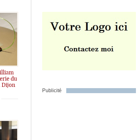
Envoyer
illiam
erie du
 Dijon
Publicité