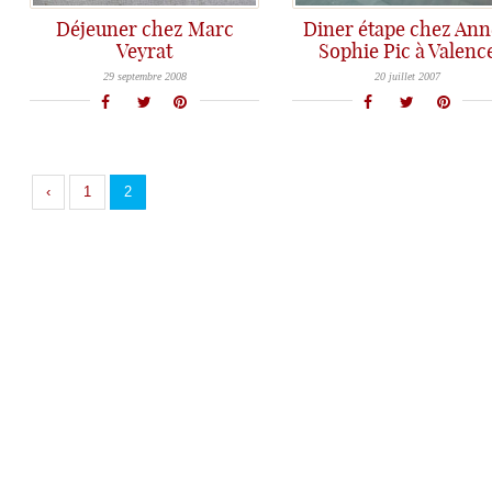
Déjeuner chez Marc
Diner étape chez An
Veyrat
Sophie Pic à Valenc
Un post aujourd'hui un peu inhabituel à double titre sur Assiettes Gourmandes: - tout d'abord car il s'agit d'un compte-rendu
Dans mon dernier post, vous avez vu que nous avions dernièrement fait une escale en Suisse, pour goûter la cuisine
29 septembre 2008
20 juillet 2007
‹
1
2