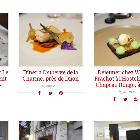
t Le
Dîner à l’Auberge de la
Déjeuner chez W
ent
Charme, près de Dijon
Frachot à l’Hostell
Dernière étape gastronomique en Bourgogne: L'auberge de la Charme avec un excellent dîner chez Nicolas Isnard et David Le Comte
–
Chapeau Rouge, à
L'Hostellerie du Chapeau Rouge à Dijon, 2 étoiles Michelin 2013 pour William Frachot
6 juillet 2013
29 juin 2013