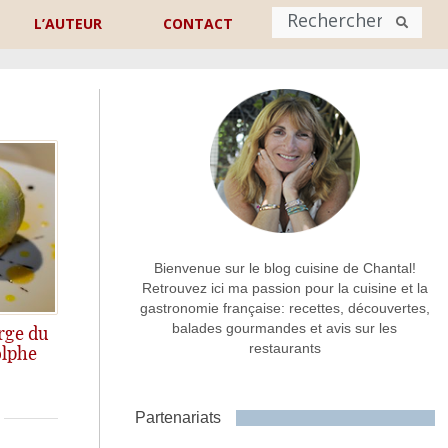
L’AUTEUR
CONTACT
Nom
*
rénom
Nom
Adresse de contact
*
Bienvenue sur le blog cuisine de Chantal!
Retrouvez ici ma passion pour la cuisine et la
gastronomie française: recettes, découvertes,
Commentaire ou message
*
balades gourmandes et avis sur les
rge du
restaurants
olphe
omiques!
Partenariats