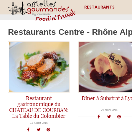
RESTAURANTS
Restaurants Centre - Rhône Al
Restaurant
Dîner à Substrat à L
Si vous passez à Lyon, le restaurant Substrat offre un excellent rapport qualité prix : une cuisine très sympa où le goût est à l'honneur.
gastronomique du
CHATEAU DE COURBAN:
21 mars 2015
La Table du Colombier
Le Château de Courban c'est aussi un restaurant gastronomique: Venez découvrir la Table du Colombier!
12 juillet 2016