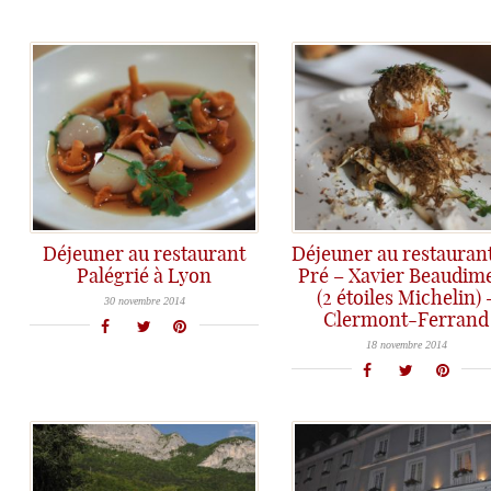
Déjeuner au restaurant
Déjeuner au restauran
Palégrié à Lyon
Pré – Xavier Beaudim
Un excellent rapport qualité prix pour cette adresse au coeur de Lyon...
(2 étoiles Michelin) 
30 novembre 2014
Clermont-Ferrand
L'Auvergne mérite le détour... et pas que pour ses volcans ;-)
18 novembre 2014