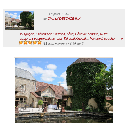
Le juillet 7, 2016
de
Chantal DESCAZEAUX
Bourgogne
,
Château de Courban
,
hôtel
,
Hôtel de charme
,
Nuxe
,
restaurant gastronomique
,
spa
,
Takashi Kinoshita
,
Vandendriessche
2
12
avis, moyenne :
5,00
sur 5
(
)