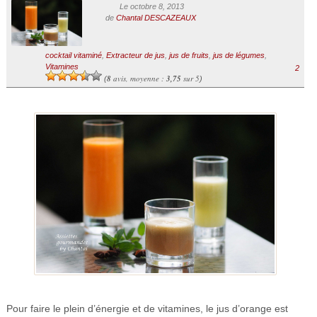
Le octobre 8, 2013
de
Chantal DESCAZEAUX
cocktail vitaminé
,
Extracteur de jus
,
jus de fruits
,
jus de légumes
,
Vitamines
2
8
avis, moyenne :
3,75
sur 5
(
)
Pour faire le plein d’énergie et de vitamines, le jus d’orange est