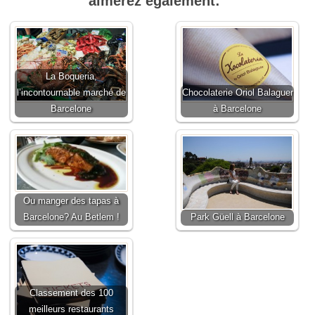
aimerez également:
La Boqueria,
l’incontournable marché de
Chocolaterie Oriol Balaguer
Barcelone
à Barcelone
Ou manger des tapas à
Barcelone? Au Betlem !
Park Güell à Barcelone
Classement des 100
meilleurs restaurants