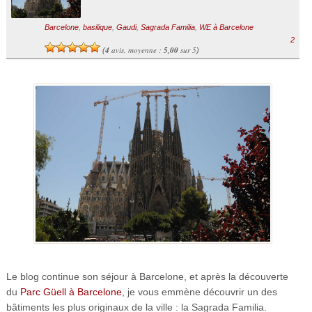
Barcelone
,
basilique
,
Gaudi
,
Sagrada Familia
,
WE à Barcelone
2
4
avis, moyenne :
5,00
sur 5
(
)
Le blog continue son séjour à Barcelone, et après la découverte
du
Parc Güell à Barcelone
, je vous emmène découvrir un des
bâtiments les plus originaux de la ville : la Sagrada Familia.