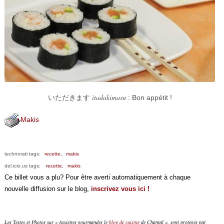
itadakimasu
いただきます
: Bon appétit !
Makis
technorati tags:
recette,
makis
del.icio.us tags:
recette,
makis
Ce billet vous a plu? Pour être averti automatiquement à chaque
nouvelle diffusion sur le blog,
inscrivez vous ici !
Les Textes et Photos sur « Assiettes gourmandes le
blog de cuisine
de Chantal », sont protégés par