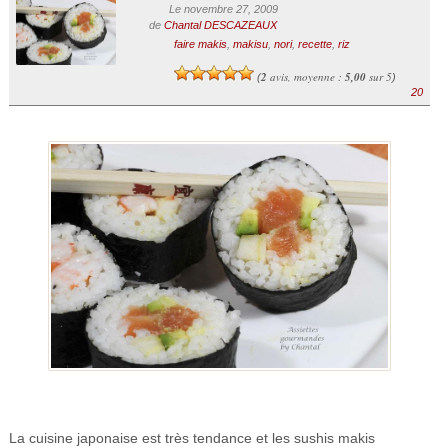
Le novembre 27, 2009
de
Chantal DESCAZEAUX
faire makis
,
makisu
,
nori
,
recette
,
riz
2
avis, moyenne :
5,00
sur 5
(
)
20
La cuisine japonaise est très tendance et les sushis makis