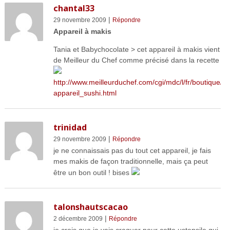
chantal33
|
29 novembre 2009
Répondre
Appareil à makis
Tania et Babychocolate > cet appareil à makis vient
de Meilleur du Chef comme précisé dans la recette
http://www.meilleurduchef.com/cgi/mdc/l/fr/boutique/pr
appareil_sushi.html
trinidad
|
29 novembre 2009
Répondre
je ne connaissais pas du tout cet appareil, je fais
mes makis de façon traditionnelle, mais ça peut
être un bon outil ! bises
talonshautscacao
|
2 décembre 2009
Répondre
je crois que je vais craquer pour cette ustensile qui