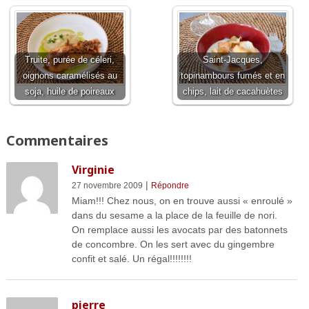
Truite, purée de céleri,
Saint-Jacques,
oignons caramélisés au
topinambours fumés et en
soja, huile de poireaux
chips, lait de cacahuètes
Commentaires
Virginie
|
27 novembre 2009
Répondre
Miam!!! Chez nous, on en trouve aussi « enroulé »
dans du sesame a la place de la feuille de nori.
On remplace aussi les avocats par des batonnets
de concombre. On les sert avec du gingembre
confit et salé. Un régal!!!!!!!!
pierre