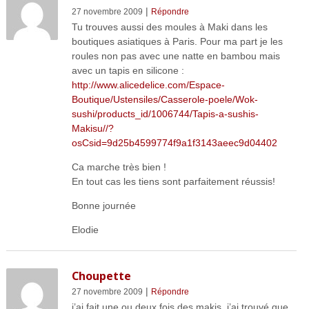
|
27 novembre 2009
Répondre
Tu trouves aussi des moules à Maki dans les
boutiques asiatiques à Paris. Pour ma part je les
roules non pas avec une natte en bambou mais
avec un tapis en silicone :
http://www.alicedelice.com/Espace-
Boutique/Ustensiles/Casserole-poele/Wok-
sushi/products_id/1006744/Tapis-a-sushis-
Makisu//?
osCsid=9d25b4599774f9a1f3143aeec9d04402
Ca marche très bien !
En tout cas les tiens sont parfaitement réussis!
Bonne journée
Elodie
Choupette
|
27 novembre 2009
Répondre
j’ai fait une ou deux fois des makis, j’ai trouvé que