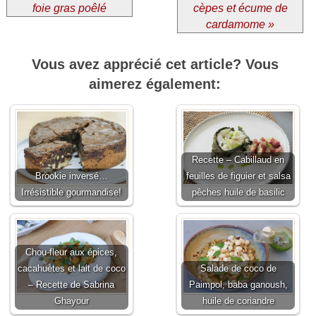
foie gras poêlé
cèpes et écume de
cardamome »
Vous avez apprécié cet article? Vous
aimerez également:
Recette – Cabillaud en
Brookie inversé…
feuilles de figuier et salsa
Irrésistible gourmandise!
pêches huile de basilic
Chou-fleur aux épices,
cacahuètes et lait de coco
Salade de coco de
– Recette de Sabrina
Paimpol, baba ganoush,
Ghayour
huile de coriandre