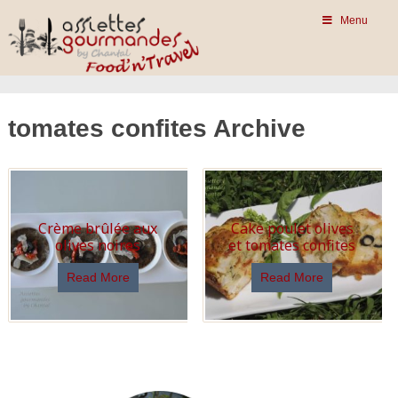
Menu
tomates confites Archive
Crème brûlée aux
Cake poulet olives
olives noires
et tomates confites
Read More
Read More