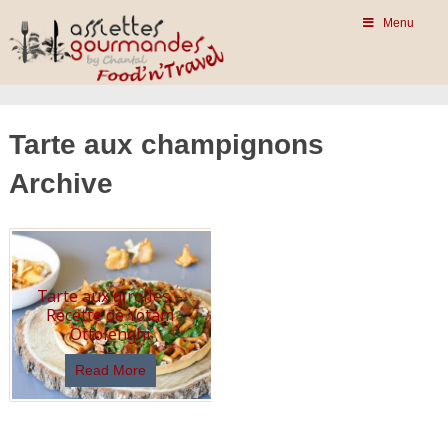
Menu
Tarte aux champignons
Archive
Tarte aux girolles –
Recette de Yotam
Ottolenghi
Read More