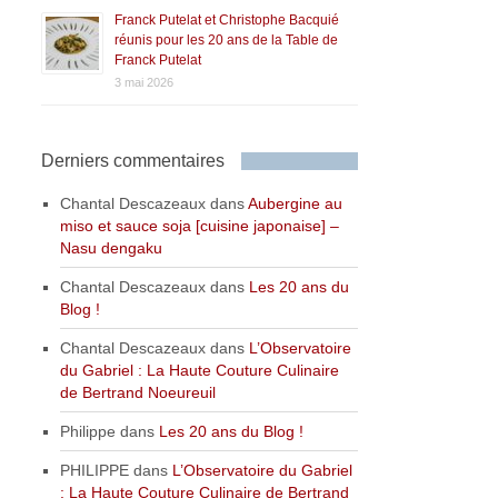
Franck Putelat et Christophe Bacquié
réunis pour les 20 ans de la Table de
Franck Putelat
3 mai 2026
Derniers commentaires
Chantal Descazeaux
dans
Aubergine au
miso et sauce soja [cuisine japonaise] –
Nasu dengaku
Chantal Descazeaux
dans
Les 20 ans du
Blog !
Chantal Descazeaux
dans
L’Observatoire
du Gabriel : La Haute Couture Culinaire
de Bertrand Noeureuil
Philippe
dans
Les 20 ans du Blog !
PHILIPPE
dans
L’Observatoire du Gabriel
: La Haute Couture Culinaire de Bertrand