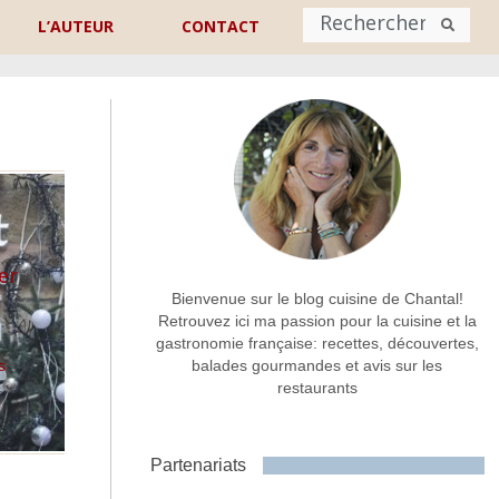
L’AUTEUR
CONTACT
Nom
*
rénom
Nom
Adresse de contact
*
er
Bienvenue sur le blog cuisine de Chantal!
Retrouvez ici ma passion pour la cuisine et la
gastronomie française: recettes, découvertes,
Commentaire ou message
*
s
balades gourmandes et avis sur les
restaurants
Partenariats