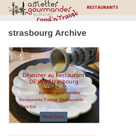
RESTAURANTS
strasbourg Archive
Déjeuner au Restaurant
DE:JA à Strasbourg
Category:
Balades gourmandes
,
Restaurants France
,
Restaurants
Nord Est
Read More