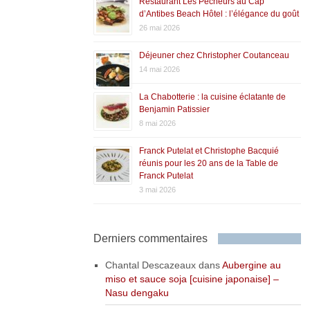
Restaurant Les Pêcheurs au Cap
d’Antibes Beach Hôtel : l’élégance du goût
26 mai 2026
Déjeuner chez Christopher Coutanceau
14 mai 2026
La Chabotterie : la cuisine éclatante de
Benjamin Patissier
8 mai 2026
Franck Putelat et Christophe Bacquié
réunis pour les 20 ans de la Table de
Franck Putelat
3 mai 2026
Derniers commentaires
Chantal Descazeaux
dans
Aubergine au
miso et sauce soja [cuisine japonaise] –
Nasu dengaku