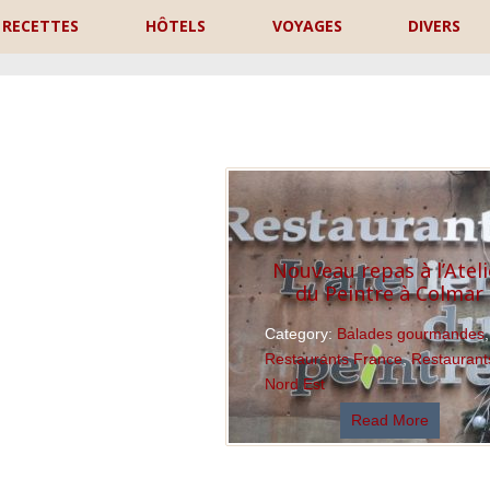
RECETTES
HÔTELS
VOYAGES
DIVERS
P
Nouveau repas à l’Ateli
du Peintre à Colmar
Category:
Balades gourmandes
,
Restaurants France
,
Restaurant
Nord Est
Read More