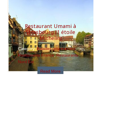
Restaurant Umami à
Strasbourg (1 étoile
Michelin)
Category:
Balades gourmandes
,
Restaurants France
,
Restaurants
Nord Est
Read More