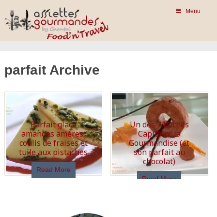
Menu
parfait Archive
Parfait glacé
Un des 7 Péchés
amandes amères,
Capitaux: la
coulis de fraises et
Gourmandise (et
tuile aux pistaches
son parfait au
chocolat)
Read More
Read More