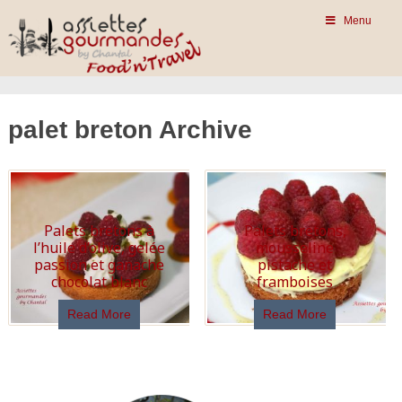
Menu
palet breton Archive
Palets bretons à
Palets bretons,
l’huile d’olive, gelée
mousseline
passion et ganache
pistache et
chocolat blanc
framboises
Read More
Read More