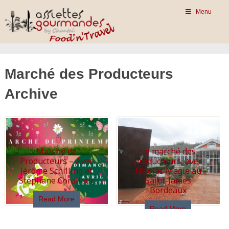
Menu
Marché des Producteurs
Archive
Marché de
Le marché des
Producteurs – Avec
producteurs, avec
Jérôme Schilling et
Nicolas Magie au
Stéphane Corolleur
Saint-James
Bordeaux
Read More
Read More