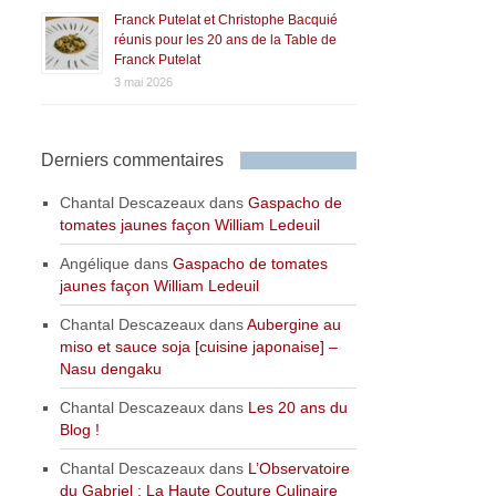
Franck Putelat et Christophe Bacquié
réunis pour les 20 ans de la Table de
Franck Putelat
3 mai 2026
Derniers commentaires
Chantal Descazeaux
dans
Gaspacho de
tomates jaunes façon William Ledeuil
Angélique
dans
Gaspacho de tomates
jaunes façon William Ledeuil
Chantal Descazeaux
dans
Aubergine au
miso et sauce soja [cuisine japonaise] –
Nasu dengaku
Chantal Descazeaux
dans
Les 20 ans du
Blog !
Chantal Descazeaux
dans
L’Observatoire
du Gabriel : La Haute Couture Culinaire