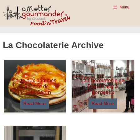
Menu
La Chocolaterie Archive
Tarte aux pommes
La Chocolaterie de
– Recette de
David Capy à
Jacques Génin
Bordeaux
Read More
Read More