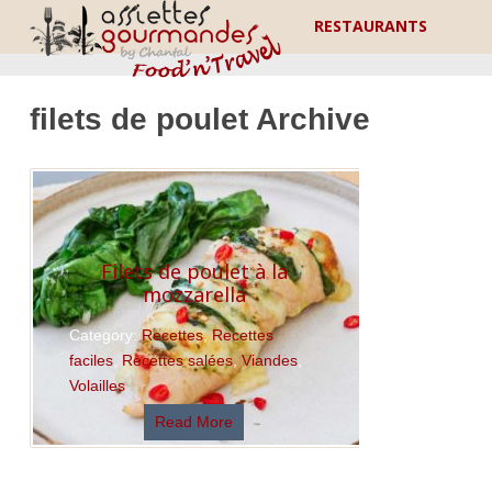
RESTAURANTS
filets de poulet Archive
Filets de poulet à la
mozzarella
Category:
Recettes
,
Recettes
faciles
,
Recettes salées
,
Viandes
,
Volailles
Read More