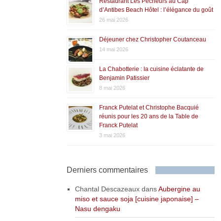
Restaurant Les Pêcheurs au Cap
d’Antibes Beach Hôtel : l’élégance du goût
26 mai 2026
Déjeuner chez Christopher Coutanceau
14 mai 2026
La Chabotterie : la cuisine éclatante de
Benjamin Patissier
8 mai 2026
Franck Putelat et Christophe Bacquié
réunis pour les 20 ans de la Table de
Franck Putelat
3 mai 2026
Derniers commentaires
Chantal Descazeaux
dans
Aubergine au
miso et sauce soja [cuisine japonaise] –
Nasu dengaku