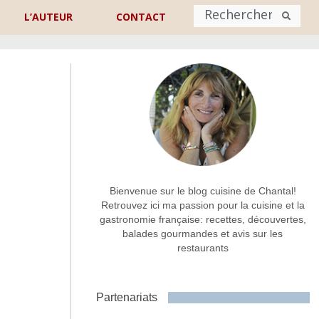
L’AUTEUR
CONTACT
Nom
*
rénom
Nom
Adresse de contact
*
Bienvenue sur le blog cuisine de Chantal!
Retrouvez ici ma passion pour la cuisine et la
gastronomie française: recettes, découvertes,
Commentaire ou message
*
balades gourmandes et avis sur les
restaurants
Partenariats