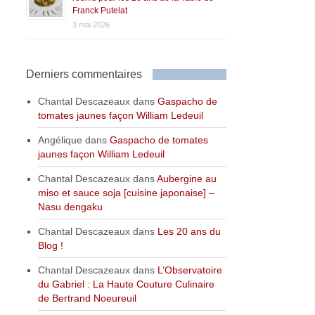
Franck Putelat
3 mai 2026
Derniers commentaires
Chantal Descazeaux
dans
Gaspacho de
tomates jaunes façon William Ledeuil
Angélique
dans
Gaspacho de tomates
jaunes façon William Ledeuil
Chantal Descazeaux
dans
Aubergine au
miso et sauce soja [cuisine japonaise] –
Nasu dengaku
Chantal Descazeaux
dans
Les 20 ans du
Blog !
Chantal Descazeaux
dans
L’Observatoire
du Gabriel : La Haute Couture Culinaire
de Bertrand Noeureuil