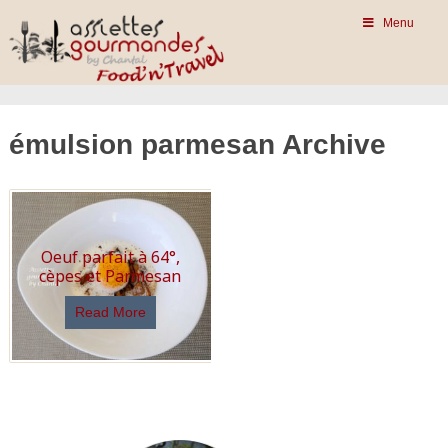
Menu
émulsion parmesan Archive
Oeuf parfait à 64°,
cèpes et Parmesan
Read More