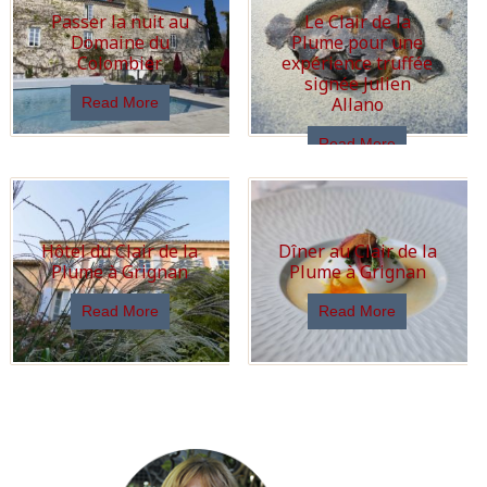
Passer la nuit au
Le Clair de la
Domaine du
Plume pour une
Colombier
expérience truffée
signée Julien
Allano
Read More
Read More
Hôtel du Clair de la
Dîner au Clair de la
Plume à Grignan
Plume à Grignan
Read More
Read More