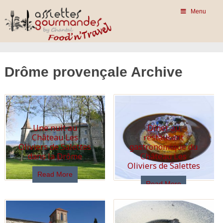
Menu
Drôme provençale Archive
Une nuit au
Dîner au
Château Les
restaurant
Oliviers de Salettes
gastronomique du
dans la Drôme
Château Les
Oliviers de Salettes
Read More
Read More