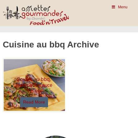
Menu
Cuisine au bbq Archive
Poulet au bbq,
marinade sauce
Thaïe
Read More