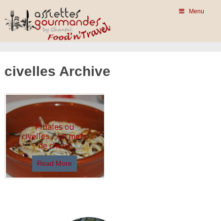
Menu
civelles Archive
Pibales ou
civelles… un mets
de choix!
Read More