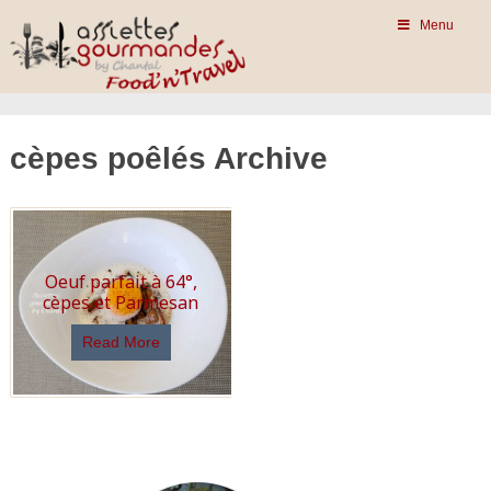
Menu
cèpes poêlés Archive
Oeuf parfait à 64°,
cèpes et Parmesan
Read More