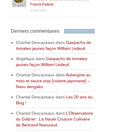
Franck Putelat
3 mai 2026
Derniers commentaires
Chantal Descazeaux
dans
Gaspacho de
tomates jaunes façon William Ledeuil
Angélique
dans
Gaspacho de tomates
jaunes façon William Ledeuil
Chantal Descazeaux
dans
Aubergine au
miso et sauce soja [cuisine japonaise] –
Nasu dengaku
Chantal Descazeaux
dans
Les 20 ans du
Blog !
Chantal Descazeaux
dans
L’Observatoire
du Gabriel : La Haute Couture Culinaire
de Bertrand Noeureuil