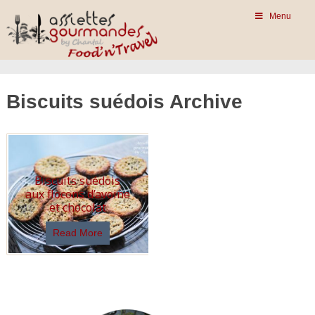
Menu
Biscuits suédois Archive
Biscuits suédois
aux flocons d’avoine
et chocolat
Read More