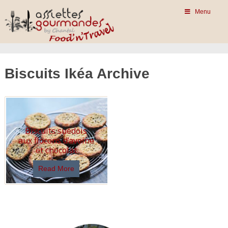
Menu
Biscuits Ikéa Archive
Biscuits suédois
aux flocons d’avoine
et chocolat
Read More