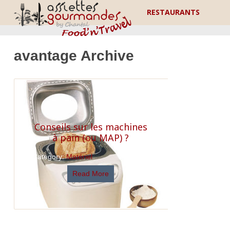
RESTAURANTS
avantage Archive
Conseils sur les machines
à pain (ou MAP) ?
Category:
Matériel
Read More