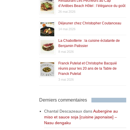
Restaurant Les Pêcheurs au Cap
d’Antibes Beach Hôtel : l’élégance du goût
26 mai 2026
Déjeuner chez Christopher Coutanceau
14 mai 2026
La Chabotterie : la cuisine éclatante de
Benjamin Patissier
8 mai 2026
Franck Putelat et Christophe Bacquié
réunis pour les 20 ans de la Table de
Franck Putelat
3 mai 2026
Derniers commentaires
Chantal Descazeaux
dans
Aubergine au
miso et sauce soja [cuisine japonaise] –
Nasu dengaku