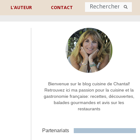
L’AUTEUR
CONTACT
Nom
*
rénom
Nom
Adresse de contact
*
Bienvenue sur le blog cuisine de Chantal!
Retrouvez ici ma passion pour la cuisine et la
gastronomie française: recettes, découvertes,
Commentaire ou message
*
balades gourmandes et avis sur les
restaurants
Partenariats