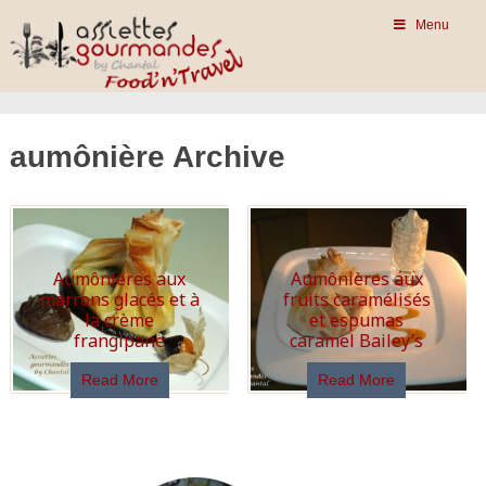
Menu
aumônière Archive
Aumônières aux
Aumônières aux
marrons glacés et à
fruits caramélisés
la crème
et espumas
frangipane
caramel Bailey’s
Read More
Read More