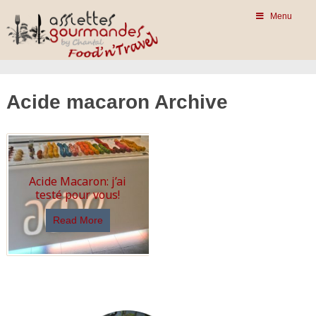
Menu
Acide macaron Archive
Acide Macaron: j’ai
testé pour vous!
Read More