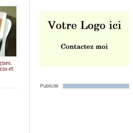
Envoyer
gnes,
ras et
urs
Publicité