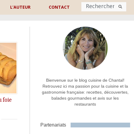
L’AUTEUR
CONTACT
Nom
*
rénom
Nom
Adresse de contact
*
Bienvenue sur le blog cuisine de Chantal!
Retrouvez ici ma passion pour la cuisine et la
gastronomie française: recettes, découvertes,
Commentaire ou message
*
balades gourmandes et avis sur les
 foie
restaurants
e produit
Partenariats