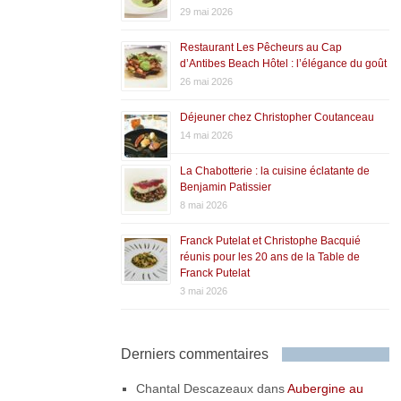
29 mai 2026
Restaurant Les Pêcheurs au Cap
d’Antibes Beach Hôtel : l’élégance du goût
26 mai 2026
Déjeuner chez Christopher Coutanceau
14 mai 2026
La Chabotterie : la cuisine éclatante de
Benjamin Patissier
8 mai 2026
Franck Putelat et Christophe Bacquié
réunis pour les 20 ans de la Table de
Franck Putelat
3 mai 2026
Derniers commentaires
Chantal Descazeaux
dans
Aubergine au