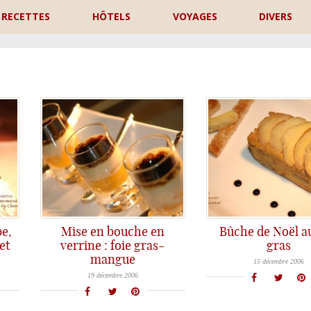
RECETTES
HÔTELS
VOYAGES
DIVERS
P
be,
Mise en bouche en
Bûche de Noël au
et
verrine : foie gras-
gras
Le foie gras fait partie des mets incontournables dans les menus de fêtes. J'avais depuis longtemps envie d'allier c
mangue
Avec les fêtes qui approchent, beaucoup sont en ce moment à la recherche de mises en bouche; ces mini verrines
15 décembre 2006
19 décembre 2006