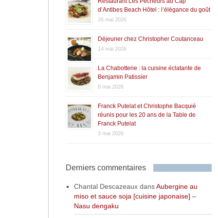
Restaurant Les Pêcheurs au Cap
d’Antibes Beach Hôtel : l’élégance du goût
26 mai 2026
Déjeuner chez Christopher Coutanceau
14 mai 2026
La Chabotterie : la cuisine éclatante de
Benjamin Patissier
8 mai 2026
Franck Putelat et Christophe Bacquié
réunis pour les 20 ans de la Table de
Franck Putelat
3 mai 2026
Derniers commentaires
Chantal Descazeaux
dans
Aubergine au
miso et sauce soja [cuisine japonaise] –
Nasu dengaku