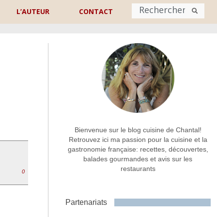
L’AUTEUR
CONTACT
Nom
*
rénom
Nom
Adresse de contact
*
Bienvenue sur le blog cuisine de Chantal!
Retrouvez ici ma passion pour la cuisine et la
gastronomie française: recettes, découvertes,
Commentaire ou message
*
balades gourmandes et avis sur les
restaurants
0
Partenariats