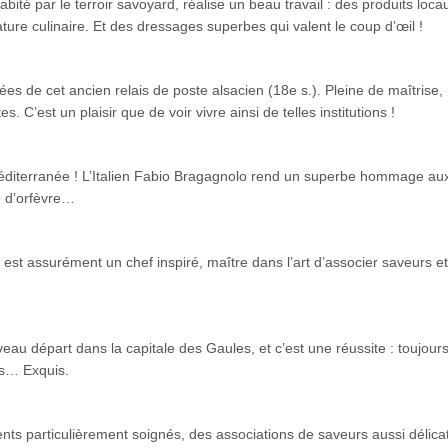
bité par le terroir savoyard, réalise un beau travail : des produits loca
ture culinaire. Et des dressages superbes qui valent le coup d’œil !
es de cet ancien relais de poste alsacien (18e s.). Pleine de maîtrise,
es. C’est un plaisir que de voir vivre ainsi de telles institutions !
Méditerranée ! L’Italien Fabio Bragagnolo rend un superbe hommage au
e d’orfèvre…
st assurément un chef inspiré, maître dans l’art d’associer saveurs et
au départ dans la capitale des Gaules, et c’est une réussite : toujours
rs… Exquis.
nts particulièrement soignés, des associations de saveurs aussi délica