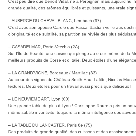
C’est peu dire que Benoît Vidal, né à Perpignan mais aujourd’hui ha
grande qualité, des arômes équilibrés et puissants, une vraie signa
– AUBERGE DU CHEVAL BLANC, Lembach (67)
C’est avec son épouse Carole que Pascal Bastian veille aux destiné
d’originalité et de subtilité, sa partition se révèle des plus séduisant
– CASADELMAR, Porto-Vecchio (2A)
Sur l’Île de Beauté, une cuisine qui plonge au cœur même de la 
meilleurs produits de Corse et d’Italie. Deux étoiles d’une éléganc
– LA GRAND’VIGNE, Bordeaux / Martillac (33)
Au cœur des vignes du Château Smith Haut Lafitte, Nicolas Masse e
textures. Deux étoiles pour un travail aussi précis que délicieux !
– LE NEUVIEME ART, Lyon (69)
Une grande table de plus à Lyon ! Christophe Roure a pris un nouve
même subtile inventivité, toujours la même intelligence des saveu
– LA TABLE DU LANCASTER, Paris 8e (75)
Des produits de grande qualité, des cuissons et des assaisonneme