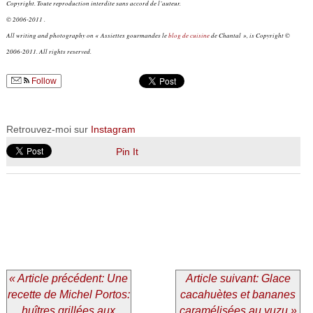
Copyright. Toute reproduction interdite sans accord de l’auteur.
© 2006-2011 .
All writing and photography on « Assiettes gourmandes le
blog de cuisine
de Chantal », is Copyright ©
2006-2011. All rights reserved.
Follow
Retrouvez-moi sur
Instagram
Pin It
« Article précédent: Une
Article suivant: Glace
recette de Michel Portos:
cacahuètes et bananes
huîtres grillées aux
caramélisées au yuzu »