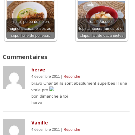
Truite, purée de céleri,
Saint-Jacques,
oignons caramélisés au
topinambours fumés et en
soja, huile de poireaux
chips, lait de cacahuètes
Commentaires
herve
|
4 décembre 2011
Répondre
bravo Chantal ils sont absolument superbes !! une
vraie pro
bon dimanche à toi
herve
Vanille
|
4 décembre 2011
Répondre