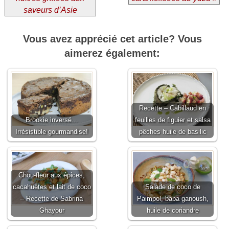
saveurs d’Asie
Vous avez apprécié cet article? Vous
aimerez également:
Recette – Cabillaud en
Brookie inversé…
feuilles de figuier et salsa
Irrésistible gourmandise!
pêches huile de basilic
Chou-fleur aux épices,
cacahuètes et lait de coco
Salade de coco de
– Recette de Sabrina
Paimpol, baba ganoush,
Ghayour
huile de coriandre