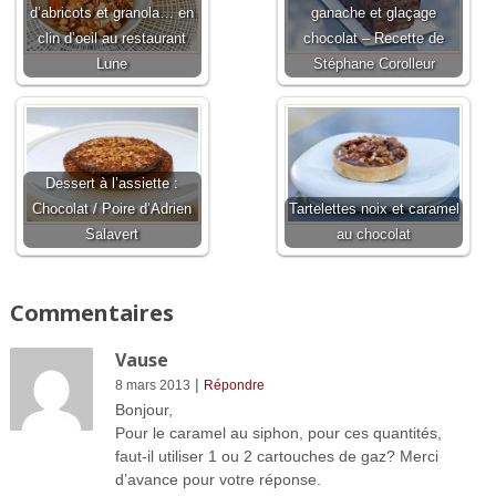
d’abricots et granola… en
ganache et glaçage
clin d’oeil au restaurant
chocolat – Recette de
Lune
Stéphane Corolleur
Dessert à l’assiette :
Chocolat / Poire d’Adrien
Tartelettes noix et caramel
Salavert
au chocolat
Commentaires
Vause
|
8 mars 2013
Répondre
Bonjour,
Pour le caramel au siphon, pour ces quantités,
faut-il utiliser 1 ou 2 cartouches de gaz? Merci
d’avance pour votre réponse.