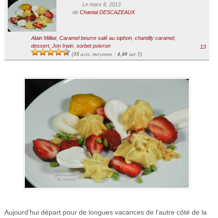
Le mars 8, 2013
de
Chantal DESCAZEAUX
Alain Milliat
,
Caramel beurre salé au siphon
,
chantilly caramel
,
dessert
,
Jon Irwin
,
sorbet poivron
13
35
avis, moyenne :
4,40
sur 5
(
)
Aujourd’hui départ pour de longues vacances de l’autre côté de la