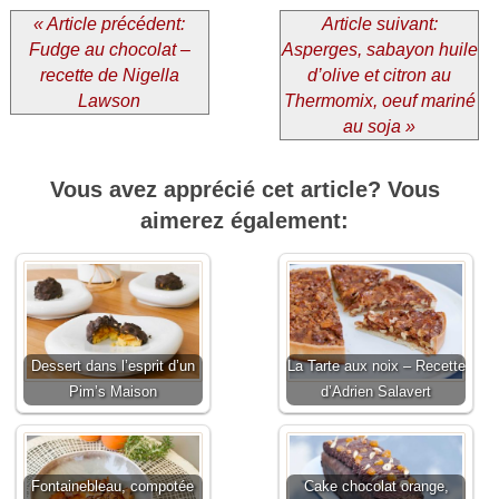
« Article précédent:
Article suivant:
Fudge au chocolat –
Asperges, sabayon huile
recette de Nigella
d’olive et citron au
Lawson
Thermomix, oeuf mariné
au soja »
Vous avez apprécié cet article? Vous
aimerez également:
Dessert dans l’esprit d’un
La Tarte aux noix – Recette
Pim’s Maison
d’Adrien Salavert
Fontainebleau, compotée
Cake chocolat orange,