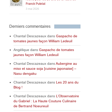
Franck Putelat
3 mai 2026
Derniers commentaires
Chantal Descazeaux
dans
Gaspacho de
tomates jaunes façon William Ledeuil
Angélique
dans
Gaspacho de tomates
jaunes façon William Ledeuil
Chantal Descazeaux
dans
Aubergine au
miso et sauce soja [cuisine japonaise] –
Nasu dengaku
Chantal Descazeaux
dans
Les 20 ans du
Blog !
Chantal Descazeaux
dans
L’Observatoire
du Gabriel : La Haute Couture Culinaire
de Bertrand Noeureuil