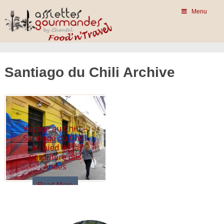
Menu
Santiago du Chili Archive
Voyage au Chili –
Santiago du Chili
au pied de la
Cordillère des
Andes
Read More