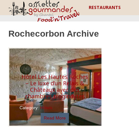
RESTAURANTS
Rochecorbon Archive
Hôtel Les Hautes Roches
– Le luxe d’un Relais &
Châteaux avec des
chambres troglodytes
Category:
Hôtels
Read More