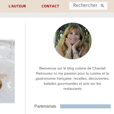
L’AUTEUR
CONTACT
Nom
*
rénom
Nom
Adresse de contact
*
Bienvenue sur le blog cuisine de Chantal!
Retrouvez ici ma passion pour la cuisine et la
gastronomie française: recettes, découvertes,
Commentaire ou message
*
balades gourmandes et avis sur les
restaurants
Partenariats