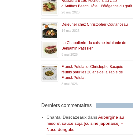
Restaurant Les Pêcheurs au Cap
d’Antibes Beach Hôtel : l’élégance du goût
26 mai 2026
Déjeuner chez Christopher Coutanceau
14 mai 2026
La Chabotterie : la cuisine éclatante de
Benjamin Patissier
8 mai 2026
Franck Putelat et Christophe Bacquié
réunis pour les 20 ans de la Table de
Franck Putelat
3 mai 2026
Derniers commentaires
Chantal Descazeaux
dans
Aubergine au
miso et sauce soja [cuisine japonaise] –
Nasu dengaku