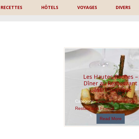
RECETTES
HÔTELS
VOYAGES
DIVERS
P
Les Hautes Roches –
Dîner au Restaurant
Gastronomique
Category:
Balades gourmandes
,
Restaurants France
Read More