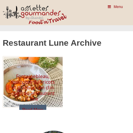
Menu
Restaurant Lune Archive
Fontainebleau,
compotée d’abricots
et granola… en clin
d’oeil au restaurant
Lune
Read More