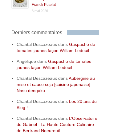
Franck Putelat
3 mai 2026
Derniers commentaires
Chantal Descazeaux
dans
Gaspacho de
tomates jaunes façon William Ledeuil
Angélique
dans
Gaspacho de tomates
jaunes façon William Ledeuil
Chantal Descazeaux
dans
Aubergine au
miso et sauce soja [cuisine japonaise] –
Nasu dengaku
Chantal Descazeaux
dans
Les 20 ans du
Blog !
Chantal Descazeaux
dans
L’Observatoire
du Gabriel : La Haute Couture Culinaire
de Bertrand Noeureuil