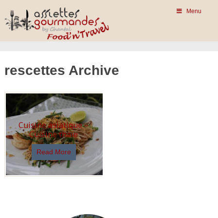
Menu
rescettes Archive
Cuisine asiatique –
Cuisine thaïe
Read More