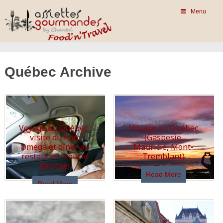
Menu
Québec Archive
Voyage au Québec :
Voyage au Québec
visite du Parc
(Gaspesie,
Omega et dîner au
Mauricie, Mont-
restaurant Laurie
Tremblant)
Raphaël
Read More
Read More