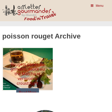
Menu
poisson rouget Archive
Rougets panés au
gomasio, sauce au
thé Matcha et
vermicelle
croustillant
Read More