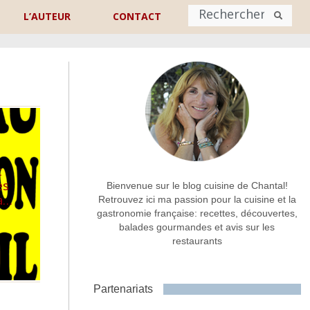
L’AUTEUR
CONTACT
Nom
*
rénom
Nom
Adresse de contact
*
t
es
Bienvenue sur le blog cuisine de Chantal!
ra…
Retrouvez ici ma passion pour la cuisine et la
gastronomie française: recettes, découvertes,
Commentaire ou message
*
balades gourmandes et avis sur les
restaurants
Partenariats