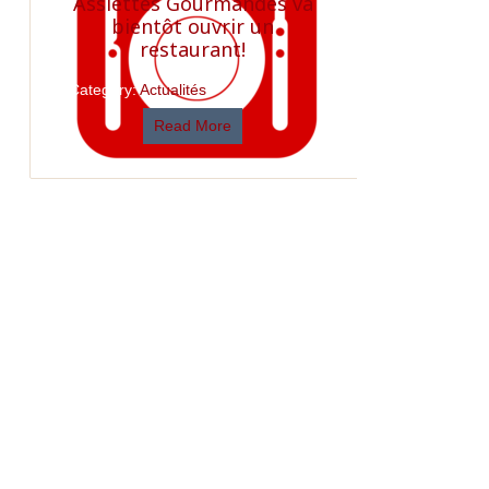
Assiettes Gourmandes va
bientôt ouvrir un
restaurant!
Category:
Actualités
Read More