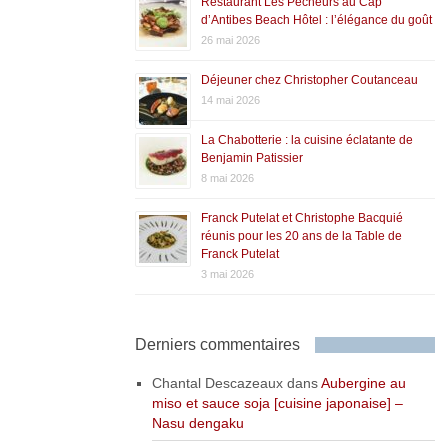
Restaurant Les Pêcheurs au Cap
d’Antibes Beach Hôtel : l’élégance du goût
26 mai 2026
Déjeuner chez Christopher Coutanceau
14 mai 2026
La Chabotterie : la cuisine éclatante de
Benjamin Patissier
8 mai 2026
Franck Putelat et Christophe Bacquié
réunis pour les 20 ans de la Table de
Franck Putelat
3 mai 2026
Derniers commentaires
Chantal Descazeaux
dans
Aubergine au
miso et sauce soja [cuisine japonaise] –
Nasu dengaku