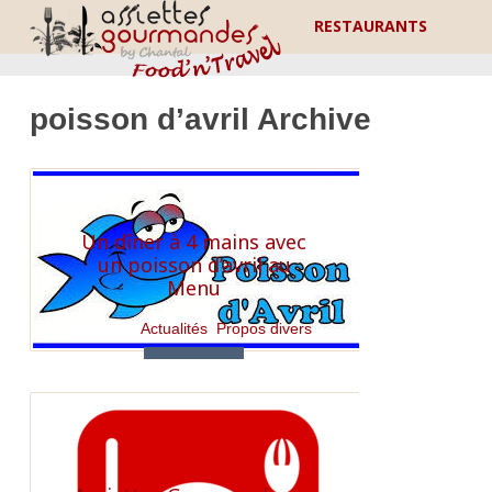
RESTAURANTS
poisson d’avril Archive
Un dîner à 4 mains avec
un poisson d’avril au
Menu
Category:
Actualités
,
Propos divers
Read More