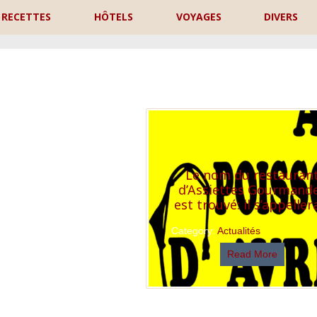
RECETTES
HÔTELS
VOYAGES
DIVERS
P
Le nom du restauran
d’Assiettes Gourmand
est trouvé: il s’appelle
Category:
Actualités
Read More