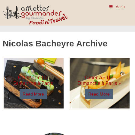
Menu
Nicolas Bacheyre Archive
Pâtisserie Un
Dîner à « Un
Dimanche à Paris
Dimanche à Paris »
Read More
Read More