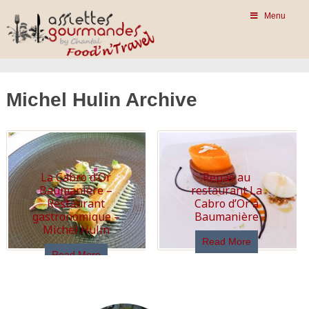
Menu
Michel Hulin Archive
La Cabro d’Or
Repas au
Baumanière –
restaurant La
Restaurant
Cabro d’Or à
gastronomique –
Baumanière
Michel Hulin
Read More
Read More