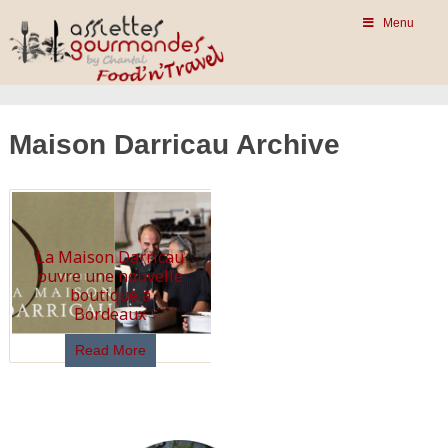
Menu
Maison Darricau Archive
La Maison Darricau
ouvre une nouvelle
boutique à
Bordeaux
Read More