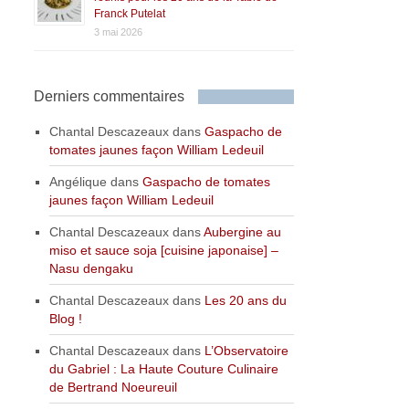
Franck Putelat
3 mai 2026
Derniers commentaires
Chantal Descazeaux
dans
Gaspacho de
tomates jaunes façon William Ledeuil
Angélique
dans
Gaspacho de tomates
jaunes façon William Ledeuil
Chantal Descazeaux
dans
Aubergine au
miso et sauce soja [cuisine japonaise] –
Nasu dengaku
Chantal Descazeaux
dans
Les 20 ans du
Blog !
Chantal Descazeaux
dans
L’Observatoire
du Gabriel : La Haute Couture Culinaire
de Bertrand Noeureuil