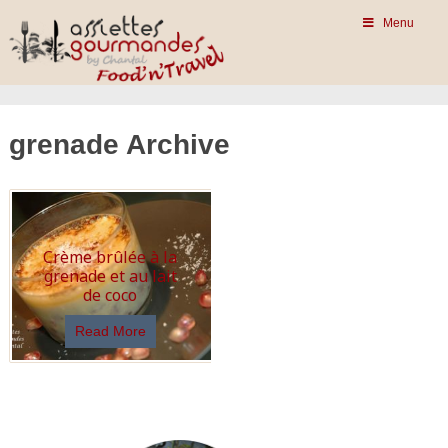
Menu
grenade Archive
Crème brûlée à la
grenade et au lait
de coco
Read More