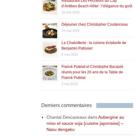
Restaurant Les Pêcheurs au Cap
d’Antibes Beach Hôtel : l’élégance du goût
26 mai 2026
Déjeuner chez Christopher Coutanceau
14 mai 2026
La Chabotterie : la cuisine éclatante de
Benjamin Patissier
8 mai 2026
Franck Putelat et Christophe Bacquié
réunis pour les 20 ans de la Table de
Franck Putelat
3 mai 2026
Derniers commentaires
Chantal Descazeaux
dans
Aubergine au
miso et sauce soja [cuisine japonaise] –
Nasu dengaku