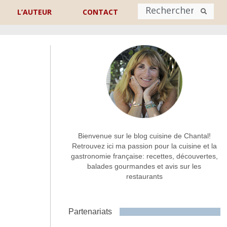
L’AUTEUR
CONTACT
Nom
*
rénom
Nom
Adresse de contact
*
Bienvenue sur le blog cuisine de Chantal!
Retrouvez ici ma passion pour la cuisine et la
gastronomie française: recettes, découvertes,
Commentaire ou message
*
balades gourmandes et avis sur les
restaurants
Partenariats