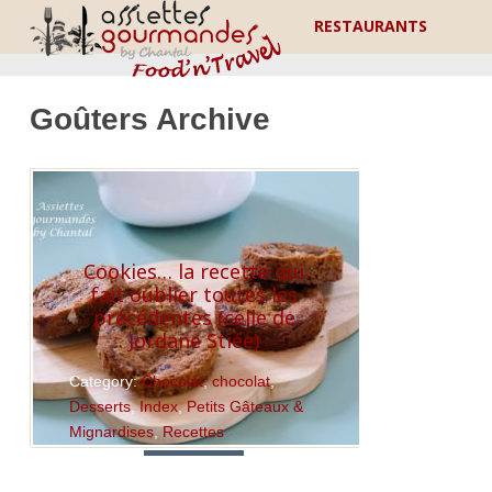
RESTAURANTS
Goûters Archive
Cookies… la recette qui
fait oublier toutes les
précédentes (celle de
Jordane Stiée)
Category:
Chocolat
,
chocolat
,
Desserts
,
Index
,
Petits Gâteaux &
Mignardises
,
Recettes
Read More