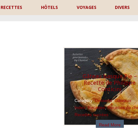
RECETTES
HÔTELS
VOYAGES
DIVERS
P
Gâteau basque Pie –
Recette de Philippe
Conticini
Category:
Desserts
,
Gâteaux
,
Index
,
Recettes
,
Recettes de ch
Recettes sucrées
Read More