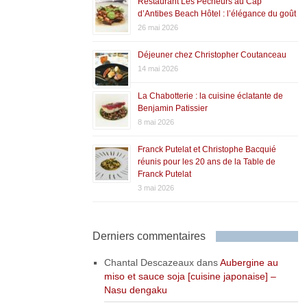
Restaurant Les Pêcheurs au Cap
d’Antibes Beach Hôtel : l’élégance du goût
26 mai 2026
Déjeuner chez Christopher Coutanceau
14 mai 2026
La Chabotterie : la cuisine éclatante de
Benjamin Patissier
8 mai 2026
Franck Putelat et Christophe Bacquié
réunis pour les 20 ans de la Table de
Franck Putelat
3 mai 2026
Derniers commentaires
Chantal Descazeaux
dans
Aubergine au
miso et sauce soja [cuisine japonaise] –
Nasu dengaku