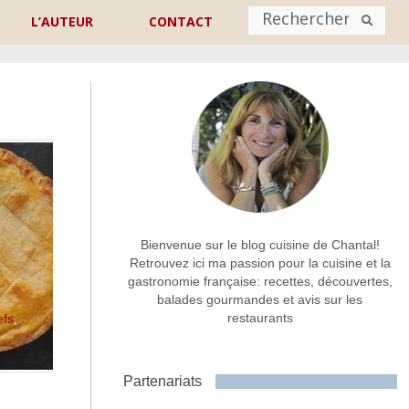
L’AUTEUR
CONTACT
Nom
*
rénom
Nom
Adresse de contact
*
Bienvenue sur le blog cuisine de Chantal!
Retrouvez ici ma passion pour la cuisine et la
gastronomie française: recettes, découvertes,
Commentaire ou message
*
balades gourmandes et avis sur les
restaurants
efs
,
Partenariats