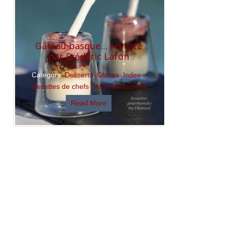
Gâteau basque… revisité
par Frédéric Lafon
Category:
Desserts
,
Glaces
,
Index
,
Recettes de chefs
,
Verrines sucrées
Read More