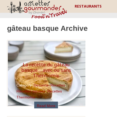
RESTAURANTS
gâteau basque Archive
La recette du gâteau
basque… avec ou sans
Thermomix
Category:
Desserts
,
Recettes
,
Recettes sucrées
,
Recettes
Thermomix
Read More