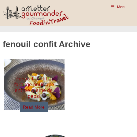
Menu
fenouil confit Archive
Fenouil confit à
l’orange pour une
entrée pleine de
peps!
Read More