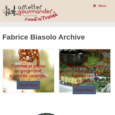
Menu
Fabrice Biasolo Archive
Pommes et poires
Restaurant « Une
au gingembre,
Auberge en
écume de carambar
Gascogne » à
Astaffort
Read More
Read More