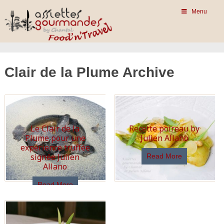
Menu
Clair de la Plume Archive
Le Clair de la
Recette poireau by
Plume pour une
Julien Allano
expérience truffée
signée Julien
Read More
Allano
Read More