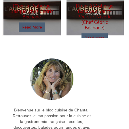
Dîner à l’Auberge
Diner à l’Auberge
Basque, chez Cédric
Basque à Saint-
Béchade
Pée-sur-Nivelle
(Chef Cédric
Béchade)
Read More
Read More
Bienvenue sur le blog cuisine de Chantal!
Retrouvez ici ma passion pour la cuisine et
la gastronomie française: recettes,
découvertes, balades gourmandes et avis