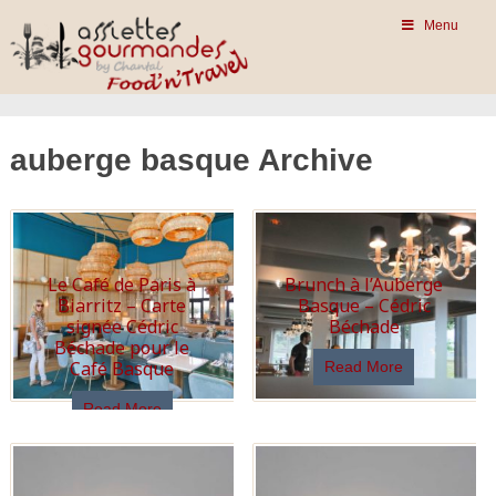
Menu
auberge basque Archive
Le Café de Paris à
Brunch à l’Auberge
Biarritz – Carte
Basque – Cédric
signée Cédric
Béchade
Béchade pour le
Café Basque
Read More
Read More