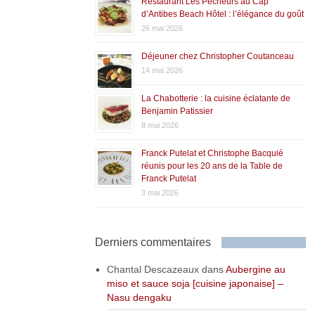
Restaurant Les Pêcheurs au Cap
d’Antibes Beach Hôtel : l’élégance du goût
26 mai 2026
Déjeuner chez Christopher Coutanceau
14 mai 2026
La Chabotterie : la cuisine éclatante de
Benjamin Patissier
8 mai 2026
Franck Putelat et Christophe Bacquié
réunis pour les 20 ans de la Table de
Franck Putelat
3 mai 2026
Derniers commentaires
Chantal Descazeaux
dans
Aubergine au
miso et sauce soja [cuisine japonaise] –
Nasu dengaku