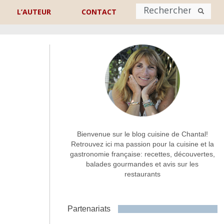
L’AUTEUR
CONTACT
Nom
*
rénom
Nom
Adresse de contact
*
Bienvenue sur le blog cuisine de Chantal!
Retrouvez ici ma passion pour la cuisine et la
gastronomie française: recettes, découvertes,
Commentaire ou message
*
balades gourmandes et avis sur les
restaurants
Partenariats