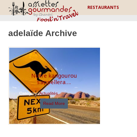
RESTAURANTS
adelaïde Archive
Notre kangourou
s’appellera….
Category:
Actualités
Read More