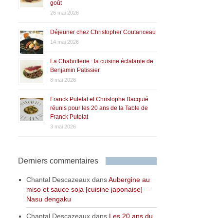
goût
26 mai 2026
Déjeuner chez Christopher Coutanceau
14 mai 2026
La Chabotterie : la cuisine éclatante de
Benjamin Patissier
8 mai 2026
Franck Putelat et Christophe Bacquié
réunis pour les 20 ans de la Table de
Franck Putelat
3 mai 2026
Derniers commentaires
Chantal Descazeaux
dans
Aubergine au
miso et sauce soja [cuisine japonaise] –
Nasu dengaku
Chantal Descazeaux
dans
Les 20 ans du