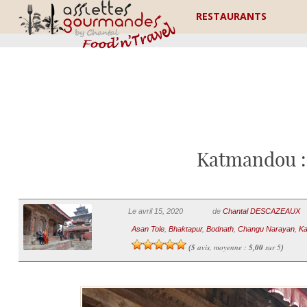
RESTAURANTS
Katmandou : 
Le avril 15, 2020
de
Chantal DESCAZEAUX
Asan Tole
,
Bhaktapur
,
Bodnath
,
Changu Narayan
,
K
5
avis, moyenne :
5,00
sur 5
(
)