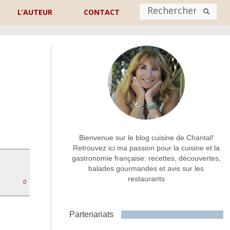
L’AUTEUR
CONTACT
Nom
*
rénom
Nom
Adresse de contact
*
Bienvenue sur le blog cuisine de Chantal!
Retrouvez ici ma passion pour la cuisine et la
gastronomie française: recettes, découvertes,
Commentaire ou message
*
balades gourmandes et avis sur les
restaurants
0
Partenariats