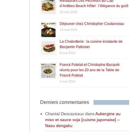
Restaurant Les Pêcheurs au Cap
d’Antibes Beach Hôtel : l’élégance du goût
26 mai 2026
Déjeuner chez Christopher Coutanceau
14 mai 2026
La Chabotterie : la cuisine éclatante de
Benjamin Patissier
8 mai 2026
Franck Putelat et Christophe Bacquié
réunis pour les 20 ans de la Table de
Franck Putelat
3 mai 2026
Derniers commentaires
Chantal Descazeaux
dans
Aubergine au
miso et sauce soja [cuisine japonaise] –
Nasu dengaku