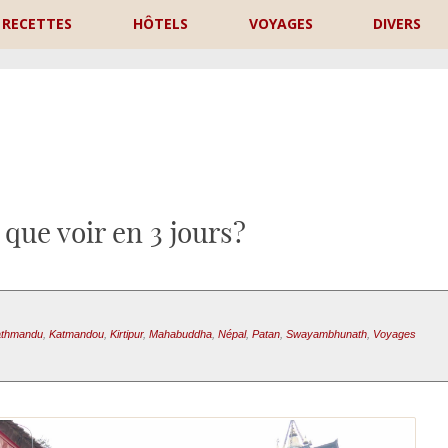
RECETTES
HÔTELS
VOYAGES
DIVERS
P
que voir en 3 jours?
athmandu
,
Katmandou
,
Kirtipur
,
Mahabuddha
,
Népal
,
Patan
,
Swayambhunath
,
Voyages