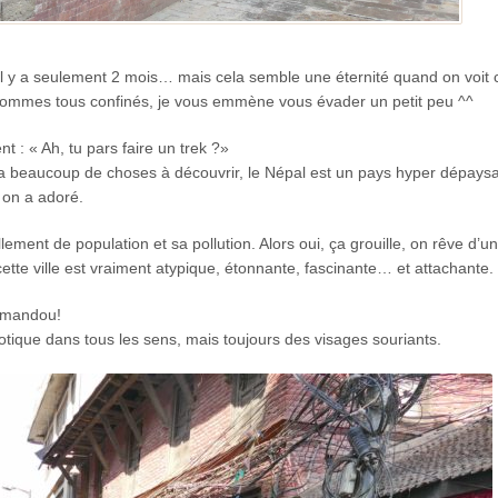
 il y a seulement 2 mois… mais cela semble une éternité quand on voit
 sommes tous confinés, je vous emmène vous évader un petit peu ^^
 : « Ah, tu pars faire un trek ?»
l y a beaucoup de choses à découvrir, le Népal est un pays hyper dépaysa
 on a adoré.
ement de population et sa pollution. Alors oui, ça grouille, on rêve d’
te ville est vraiment atypique, étonnante, fascinante… et attachante.
atmandou!
tique dans tous les sens, mais toujours des visages souriants.