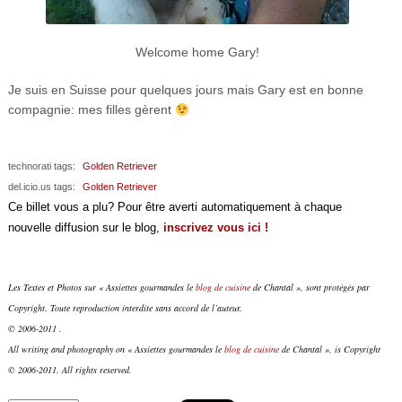
Welcome home Gary!
Je suis en Suisse pour quelques jours mais Gary est en bonne
compagnie: mes filles gèrent
technorati tags:
Golden Retriever
del.icio.us tags:
Golden Retriever
Ce billet vous a plu? Pour être averti automatiquement à chaque
nouvelle diffusion sur le blog,
inscrivez vous ici !
Les Textes et Photos sur « Assiettes gourmandes le
blog de cuisine
de Chantal », sont protégés par
Copyright. Toute reproduction interdite sans accord de l’auteur.
© 2006-2011 .
All writing and photography on « Assiettes gourmandes le
blog de cuisine
de Chantal », is Copyright
© 2006-2011. All rights reserved.