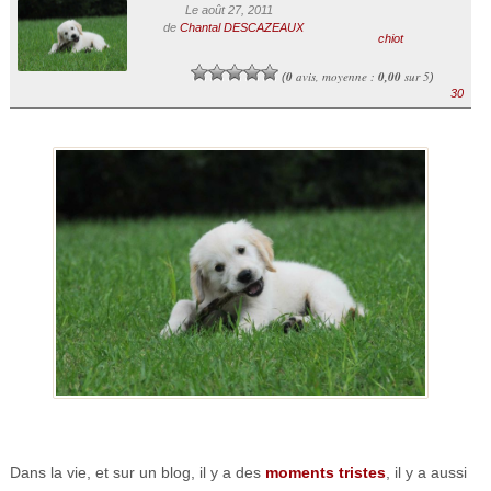
Le août 27, 2011
de
Chantal DESCAZEAUX
chiot
0
avis, moyenne :
0,00
sur 5
(
)
30
Dans la vie, et sur un blog, il y a des
moments tristes
, il y a aussi